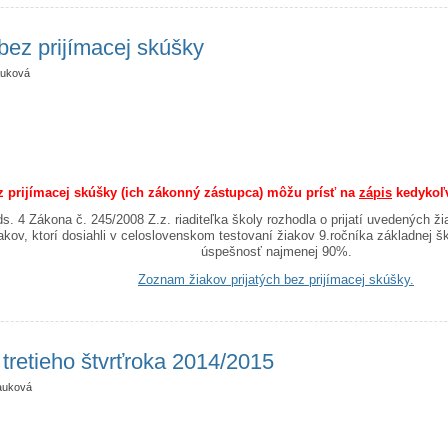
í bez prijímacej skúšky
uková
bez prijímacej skúšky (ich zákonný zástupca) môžu prísť na
zápis
kedykoľv
s. 4 Zákona č. 245/2008 Z.z. riaditeľka školy rozhodla o prijatí uvedenýc
kov, ktorí dosiahli v celoslovenskom testovaní žiakov 9.ročníka základnej
úspešnosť najmenej 90%.
Zoznam žiakov prijatých bez prijímacej skúšky.
i prijatí bez prijímacej skúšky
tretieho štvrťroka 2014/2015
auková