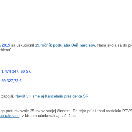
a 2015
sa uskutočnil
19.ročník podujatia Deň narcisov
.
Naša škola sa do pro
bierať
9
1 474 147, 60 Sk
9
59 327,72 €
 zapojili.
Navštívili sme aj Kanceláriu prezidenta SR.
iga proti rakovnie 25 rokov svojej činnosti. Pri tejto príležitosti vysielala R
oti rakovine
, v ktorom účinkovali aj naši žiaci.