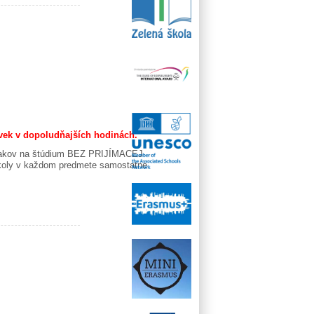
ek v dopoludňajších hodinách.
h žiakov na štúdium BEZ PRIJÍMACEJ
 školy v každom predmete samostatne