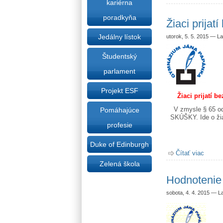
kariérna
poradkyňa
Žiaci prijat
Jedálny lístok
utorok, 5. 5. 2015
—
La
Študentský
parlament
Projekt ESF
Žiaci prijatí 
V zmysle § 65 od
Pomáhajúce
SKÚŠKY. Ide o žia
profesie
Duke of Edinburgh
Čítať viac
o Žiac
Zelená škola
Hodnotenie 
sobota, 4. 4. 2015
—
L