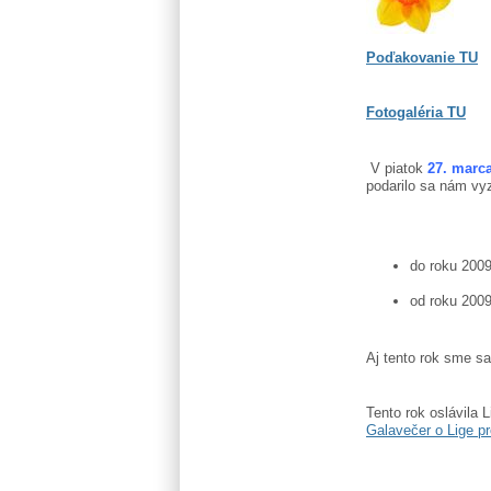
Poďakovanie TU
Fotogaléria TU
V piatok
27. marc
podarilo sa nám vyz
do roku 200
od roku 200
Aj tento rok sme sa
Tento rok oslávila L
Galavečer o Lige pr