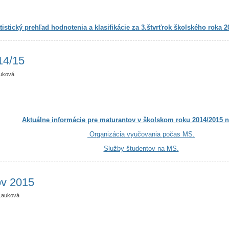
tistický prehľad hodnotenia a klasifikácie za 3.štvrťrok školského roka 
14/15
uková
Aktuálne informácie pre maturantov v školskom roku 2014/2015 n
Organizácia vyučovania počas MS.
Služby študentov na MS.
ov 2015
Lauková