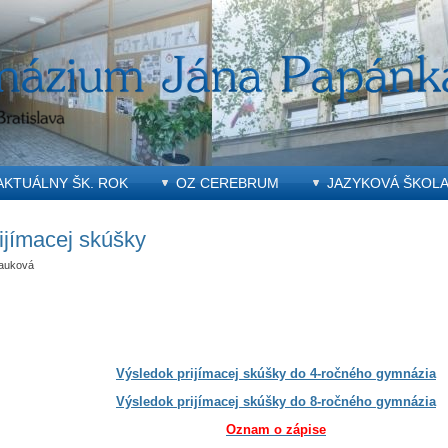
AKTUÁLNY ŠK. ROK
OZ CEREBRUM
JAZYKOVÁ ŠKOL
ijímacej skúšky
auková
Výsledok prijímacej skúšky do 4-ročného gymnázia
Výsledok prijímacej skúšky do 8-ročného gymnázia
Oznam o zápise