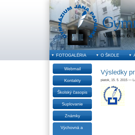
FOTOGALÉRIA
O ŠKOLE
Webmail
Výsledky pr
piatok, 15. 5. 2015
—
L
Kontakty
Školský časopis
Suplovanie
Známky
Výchovná a