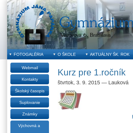
FOTOGALÉRIA
O ŠKOLE
AKTUÁLNY ŠK. ROK
Webmail
Kurz pre 1.ročník
Kontakty
štvrtok, 3. 9. 2015
—
Lauková
Školský časopis
Suplovanie
Známky
Výchovná a