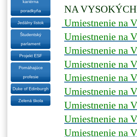
kariérna
NA VYSOKÝCH
poradkyňa
Umiestnenie na 
Jedálny lístok
Umiestnenie na 
Študentský
parlament
Umiestnenie na 
Projekt ESF
Umiestnenie na 
Pomáhajúce
Umiestnenie na 
profesie
Umiestnenie na 
Duke of Edinburgh
Zelená škola
Umiestnenie na 
Umiestnenie na 
Umiestnenie na 