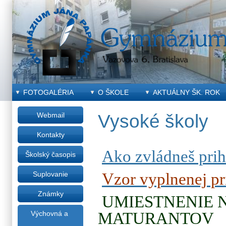
FOTOGALÉRIA
O ŠKOLE
AKTUÁLNY ŠK. ROK
Webmail
Vysoké školy
Kontakty
Ako zvládneš pri
Školský časopis
Vzor vyplnenej pr
Suplovanie
Známky
UMIESTNENIE 
MATURANTOV
Výchovná a