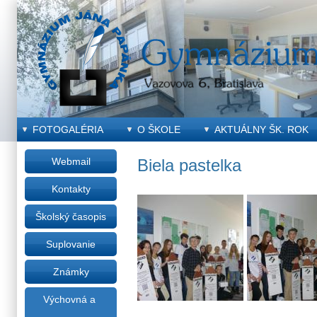
FOTOGALÉRIA
O ŠKOLE
AKTUÁLNY ŠK. ROK
Webmail
Biela pastelka
Kontakty
Školský časopis
Suplovanie
Známky
Výchovná a