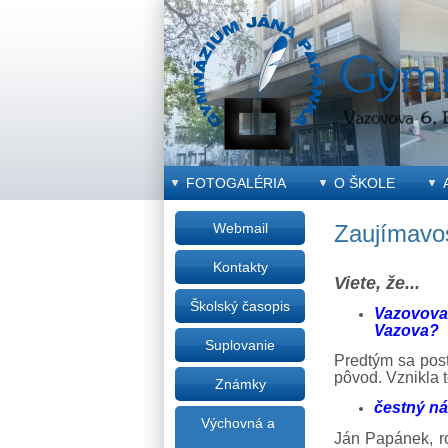
FOTOGALÉRIA
O ŠKOLE
Webmail
Zaujímavos
Kontakty
Viete, že...
Školský časopis
Vazovova
Vazova?
Suplovanie
Predtým sa post
pôvod. Vznikla t
Známky
čestný n
Výchovná a
Ján Papánek, r