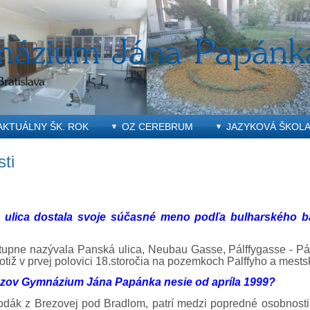
AKTUÁLNY ŠK. ROK
OZ CEREBRUM
JAZYKOVÁ ŠKOL
ti
 ulica dostala svoje súčasné meno podľa bulharského b
upne nazývala Panská ulica, Neubau Gasse, Pálffygasse - Pálf
otiž v prvej polovici 18.storočia na pozemkoch Palffyho a mests
ázov Gymnázium Jána Papánka nesie od apríla 1999?
odák z Brezovej pod Bradlom, patrí medzi popredné osobnosti