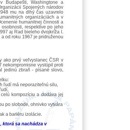
 v Budapešti, Washingtone a
Organizácii Spojených národov
 1948 mu na dlhý čas uzavrelo
humanitných organizáciách a v
cenenie humanitnej činnosti a
 osobnosti, respektíve po jeho
997 aj Rad bieleho dvojkríža I.
 a od roku 1967 je pridruženou
y ako prvý veľvyslanec ČSR v
7 nekompromisne vystúpil proti
l jedinú zbraň - písané slovo,
elku:
 ľudí má neporaziteľnú silu,
ľudí,
celú kompozíciu a dodáva jej
žbu po slobode, ohnivko vytvára
k a bariéru izolácie.
, ktorá sa nachádza v