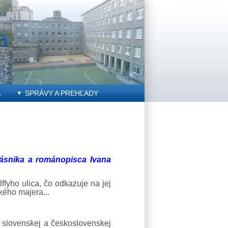
A
SPRÁVY A PREHĽADY
ásnika a románopisca Ivana
fyho ulica, čo odkazuje na jej
kého majera...
 slovenskej a československej