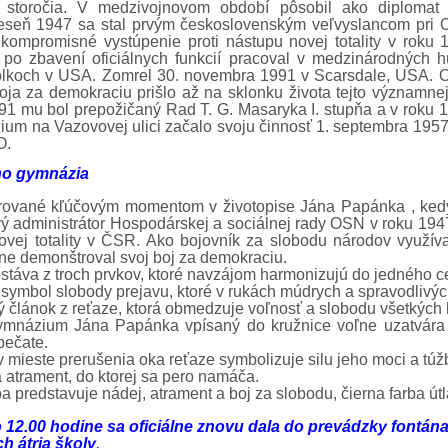
. storočia. V medzivojnovom období pôsobil ako diplomat
 jeseň 1947 sa stal prvým československým veľvyslancom pri 
kompromisné vystúpenie proti nástupu novej totality v roku
, po zbavení oficiálnych funkcií pracoval v medzinárodných 
olkoch v USA. Zomrel 30. novembra 1991 v Scarsdale, USA. O
a za demokraciu prišlo až na sklonku života tejto významnej
991 mu bol prepožičaný Rad T. G. Masaryka I. stupňa a v roku 1
um na Vazovovej ulici začalo svoju činnosť 1. septembra 1957
O.
ho gymnázia
irované kľúčovým momentom v životopise Jána Papánka , ked
ý administrátor Hospodárskej a sociálnej rady OSN v roku 194
ovej totality v ČSR. Ako bojovník za slobodu národov využíva
ne demonštroval svoj boj za demokraciu.
táva z troch prvkov, ktoré navzájom harmonizujú do jedného c
 symbol slobody prejavu, ktoré v rukách múdrych a spravodlivých
tý článok z reťaze, ktorá obmedzuje voľnosť a slobodu všetkých 
ymnázium Jána Papánka vpísaný do kružnice voľne uzatvára 
pečate.
v mieste prerušenia oka reťaze symbolizuje silu jeho moci a tú
atrament, do ktorej sa pero namáča.
a predstavuje nádej, atrament a boj za slobodu, čierna farba útla
 12.00 hodine sa oficiálne znovu dala do prevádzky fontána
h átria školy
.