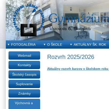
FOTOGALÉRIA
O ŠKOLE
AKTUÁLNY ŠK. ROK
Webmail
Rozvrh 2025/2026
Kontakty
Aktuálny rozvrh kurzov v školskom roku
Školský časopis
Suplovanie
Známky
Výchovná a