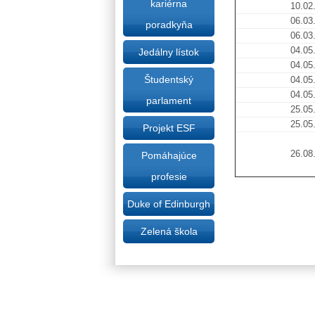
kariérna
10.02
06.03
poradkyňa
06.03
04.05
Jedálny lístok
04.05
Študentský
04.05
04.05
parlament
25.05
25.05
Projekt ESF
26.08
Pomáhajúce
profesie
Duke of Edinburgh
Zelená škola