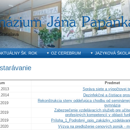
AKTUÁLNY ŠK. ROK
OZ CEREBRUM
JAZYKOVÁ ŠKOL
starávanie
tum
Predmet
.2013
Správa siete a výpočtovej t
.2014
Dezinfekčné a čistiace pros
Rekonštrukcia steny oddeľujúca chodbu od seminárnej
.2019
gymnázia
Zabezpečenie vzdelávacích služieb pre učite
.2019
profesijných kompetencií v oblasti fu
.2019
Príloha_1_Podrobný_opis_zakázky_vzdelávani
.2020
Výzva na predloženie cenových ponúk - mu