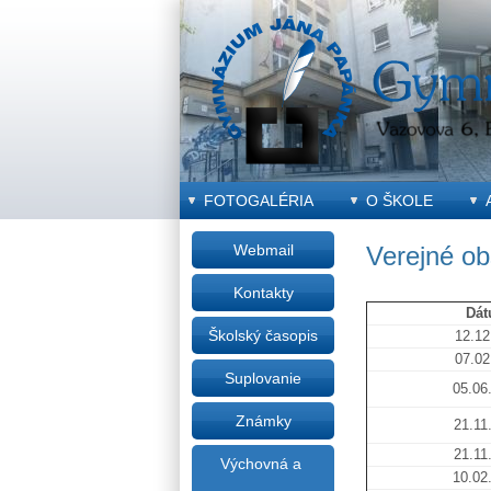
FOTOGALÉRIA
O ŠKOLE
Webmail
Verejné ob
Kontakty
Dá
Školský časopis
12.12
07.02
Suplovanie
05.06
Známky
21.11
21.11
Výchovná a
10.02