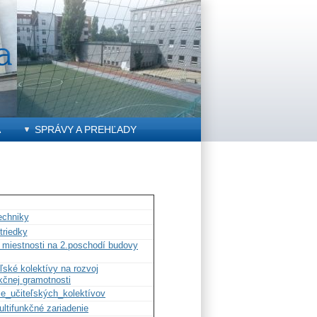
A
SPRÁVY A PREHĽADY
echniky
triedky
 miestnosti na 2.poschodí budovy
ľské kolektívy na rozvoj
nkčnej gramotnosti
e_učiteľských_kolektívov
ltifunkčné zariadenie