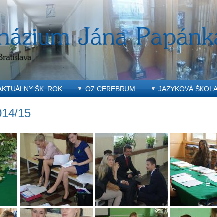
AKTUÁLNY ŠK. ROK
OZ CEREBRUM
JAZYKOVÁ ŠKOL
014/15