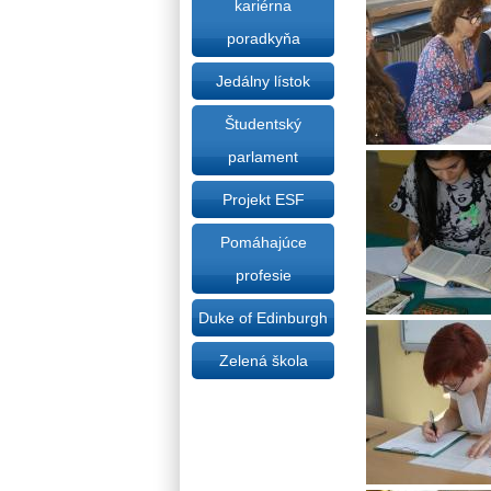
kariérna
poradkyňa
Jedálny lístok
Študentský
parlament
Projekt ESF
Pomáhajúce
profesie
Duke of Edinburgh
Zelená škola