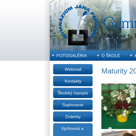
FOTOGALÉRIA
O ŠKOLE
Webmail
Maturity 2
Kontakty
Školský časopis
Suplovanie
Známky
Výchovná a