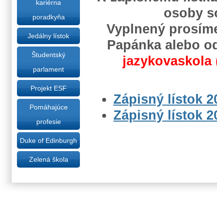
kariérna
osoby s
poradkyňa
Vyplnený prosím
Jedálny lístok
Papánka alebo od
Študentský
jazykovaskola 
parlament
Projekt ESF
Zápisný lístok 2
Pomáhajúce
Zápisný lístok 2
profesie
Duke of Edinburgh
Zelená škola