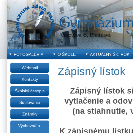
FOTOGALÉRIA
O ŠKOLE
AKTUÁLNY ŠK. ROK
Webmail
Zápisný lístok
Kontakty
Zápisný lístok 
Školský časopis
vytlačenie a odov
Suplovanie
(na stiahnutie,
Známky
Výchovná a
K zápisnému lístku