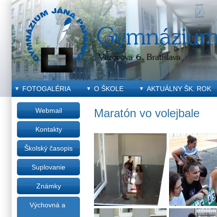
FOTOGALÉRIA
O ŠKOLE
AKTUÁLNY ŠK. ROK
Webmail
Maratón vo volejbale
Kontakty
Školský časopis
Suplovanie
Známky
Výchovná a