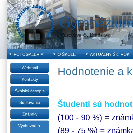
FOTOGALÉRIA
O ŠKOLE
AKTUÁLNY ŠK. ROK
Webmail
Hodnotenie a kl
Kontakty
Školský časopis
Študenti sú hodno
Suplovanie
Známky
(100 - 90 %) = znám
Výchovná a
(89 - 75 %) = známk