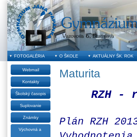
FOTOGALÉRIA
O ŠKOLE
AKTUÁLNY ŠK. ROK
Webmail
Maturita
Kontakty
RZH - 
Školský časopis
Suplovanie
Známky
Plán RZH 201
Výchovná a
Vyhodnotenia