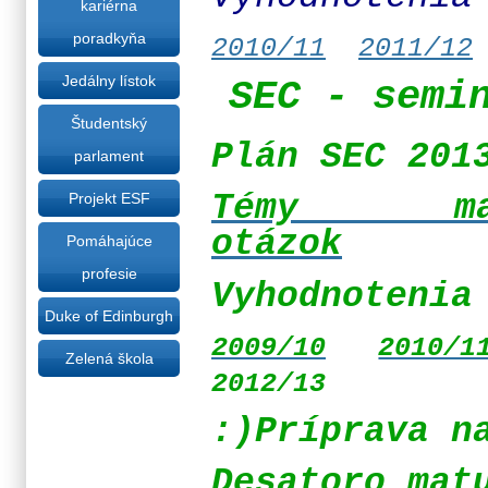
kariérna
poradkyňa
2010/11
2011/12
Jedálny lístok
SEC - semi
Študentský
Plán SEC 201
parlament
Témy matu
Projekt ESF
otázok
Pomáhajúce
profesie
Vyhodnotenia
Duke of Edinburgh
2009/10
2010/1
Zelená škola
2012/13
:)Príprava n
Desatoro mat