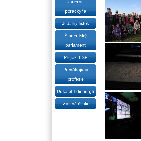
kariérna
poradkyňa
Jedálny lístok
Študentský
parlament
Projekt ESF
Pomáhajúce
profesie
Duke of Edinburgh
Zelená škola