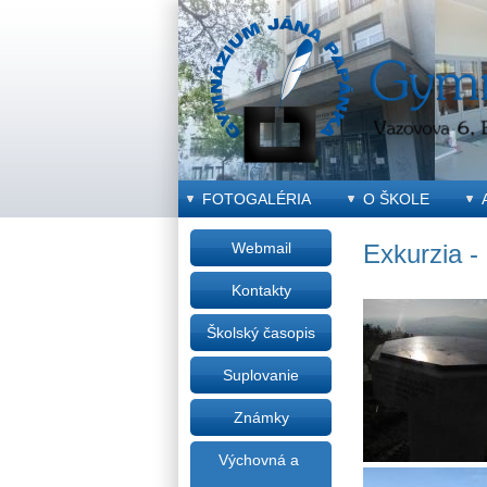
FOTOGALÉRIA
O ŠKOLE
Webmail
Exkurzia -
Kontakty
Školský časopis
Suplovanie
Známky
Výchovná a