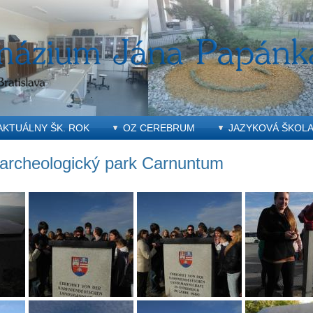
AKTUÁLNY ŠK. ROK
OZ CEREBRUM
JAZYKOVÁ ŠKOL
 archeologický park Carnuntum