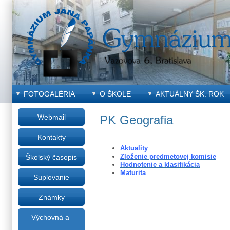
FOTOGALÉRIA
O ŠKOLE
AKTUÁLNY ŠK. ROK
Webmail
PK Geografia
Kontakty
Aktuality
Zloženie predmetovej komisie
Školský časopis
Hodnotenie a klasifikácia
Maturita
Suplovanie
Známky
Výchovná a