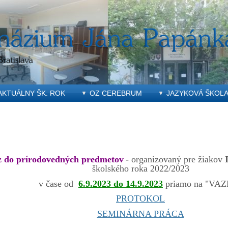
AKTUÁLNY ŠK. ROK
OZ CEREBRUM
JAZYKOVÁ ŠKOL
z do prírodovedných predmetov
- organizovaný pre žiakov
školského roka 2022/2023
v čase od
6.9.2023 do 14.9.2023
priamo na "VA
PROTOKOL
SEMINÁRNA PRÁCA