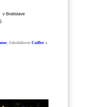
 v Bratislave
).
ame
, čokoládovni
Cailler
a