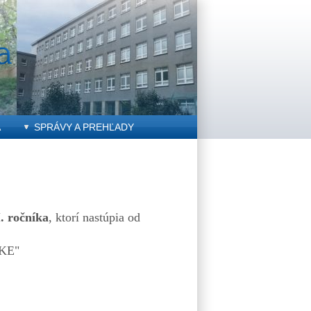
A
SPRÁVY A PREHĽADY
I. ročníka
, ktorí nastúpia od
ZKE"