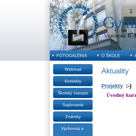
FOTOGALÉRIA
O ŠKOLE
Webmail
Aktuality
Kontakty
Projekty
:-)
Školský časopis
vodný kur
Ú
Suplovanie
Známky
Výchovná a