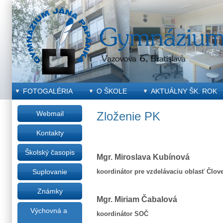
FOTOGALÉRIA
O ŠKOLE
AKTUÁLNY ŠK. ROK
Webmail
Zloženie PK
Kontakty
Školský časopis
Mgr. Miroslava Kubínová
koordinátor pre vzdelávaciu oblasť Člove
Suplovanie
Známky
Mgr. Miriam Čabalová
Výchovná a
koordinátor SOČ