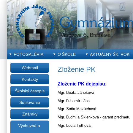
FOTOGALÉRIA
O ŠKOLE
AKTUÁLNY ŠK. ROK
Webmail
Zloženie PK
Kontakty
Zloženie PK dejepisu:
Školský časopis
Mgr. Beáta Jánošová
Mgr. Ľubomír Lábaj
Suplovanie
Mgr. Soňa Mazúchová
Známky
Mgr. Ľudmila Sklenková - garant predmetu
Výchovná a
Mgr. Lucia Tóthová