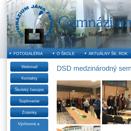
FOTOGALÉRIA
O ŠKOLE
AKTUÁLNY ŠK. ROK
Webmail
DSD medzinárodný semi
Kontakty
Školský časopis
Suplovanie
Známky
Výchovná a