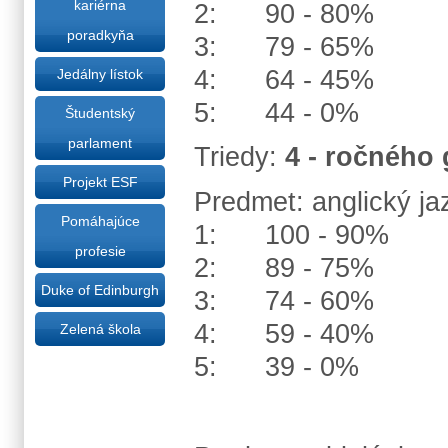
kariérna
2: 90 - 80%
poradkyňa
3: 79 - 65%
4: 64 - 45%
Jedálny lístok
5: 44 - 0%
Študentský
parlament
Triedy:
4 - ročného 
Projekt ESF
Predmet: anglický ja
Pomáhajúce
1: 100 - 90%
profesie
2: 89 - 75%
Duke of Edinburgh
3: 74 - 60%
4: 59 - 40%
Zelená škola
5: 39 - 0%