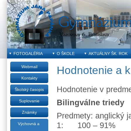
FOTOGALÉRIA
O ŠKOLE
AKTUÁLNY ŠK. ROK
Webmail
Hodnotenie a kl
Kontakty
Hodnotenie v predme
Školský časopis
Bilingválne triedy
Suplovanie
Známky
Predmety: anglický j
1: 100 – 91%
Výchovná a