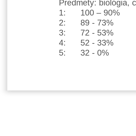
Predmety: biológia, 
1: 100 – 90%
2: 89 - 73%
3: 72 - 53%
4: 52 - 33%
5: 32 - 0%