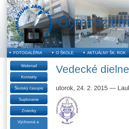
FOTOGALÉRIA
O ŠKOLE
AKTUÁLNY ŠK. ROK
Webmail
Vedecké dieln
Kontakty
utorok, 24. 2. 2015
—
Lau
Školský časopis
Suplovanie
Známky
Výchovná a