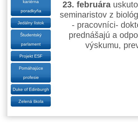
kariérna
23. februára
uskutoč
poradkyňa
seminaristov z biológ
- pracovníci- dok
Jedálny lístok
prednášajú a odpo
Študentský
výskumu, prev
parlament
Projekt ESF
Pomáhajúce
profesie
Duke of Edinburgh
Zelená škola