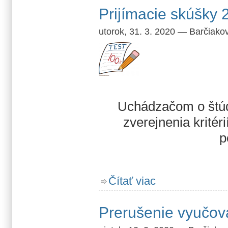
Prijímacie skúšky 
utorok, 31. 3. 2020
—
Barčiako
Uchádzačom o štúd
zverejnenia kritér
p
o Prijímacie skúšky 202
Čítať viac
Prerušenie vyučov