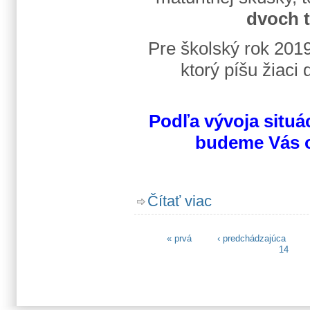
dvoch 
Pre školský rok 201
ktorý píšu žiaci 
Podľa vývoja situác
budeme Vás o
o Prerušenie vyučovani
Čítať viac
« prvá
‹ predchádzajúca
Stránky
14