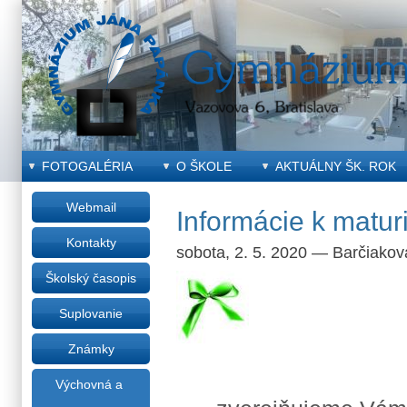
FOTOGALÉRIA
O ŠKOLE
AKTUÁLNY ŠK. ROK
Webmail
Informácie k matur
Kontakty
sobota, 2. 5. 2020
—
Barčiakov
Školský časopis
Suplovanie
Známky
Výchovná a