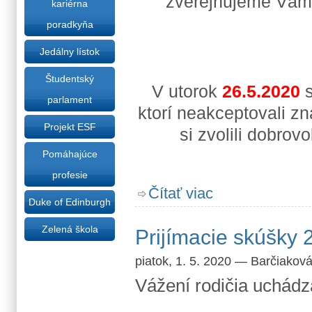
zverejňujeme Vám 
kariérna
poradkyňa
Jedálny lístok
Študentský
V utorok
26.5.2020
s
parlament
ktorí neakceptovali zn
Projekt ESF
si zvolili dobro
Pomáhajúce
profesie
o Informácie k maturite
Čítať viac
Duke of Edinburgh
Zelená škola
Prijímacie skúšky 
piatok, 1. 5. 2020
—
Barčiakov
Vážení rodičia uchádz