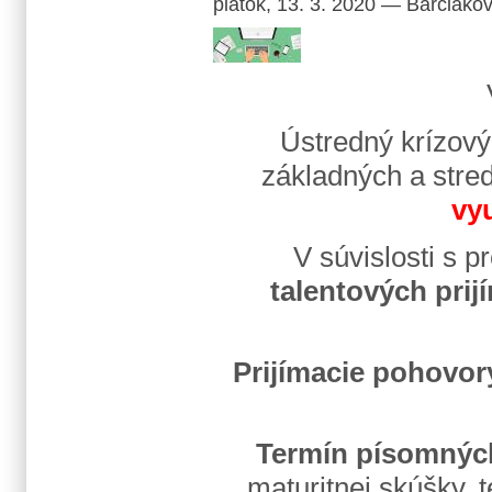
piatok, 13. 3. 2020
—
Barčiako
Ústredný krízový
základných a stre
vy
V súvislosti s 
talentových pri
Prijímacie pohovor
Termín písomnýc
maturitnej skúšky, t