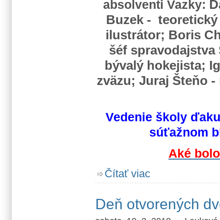
absolventi Vazky:
D
Buzek - teoretický 
ilustrátor; Boris 
šéf spravodajstva
bývalý hokejista; I
zväzu; Juraj Šteňo -
Vedenie školy ďakuj
súťažnom bl
Aké bolo
o Cerebrum 2018
Čítať viac
Deň otvorených dv