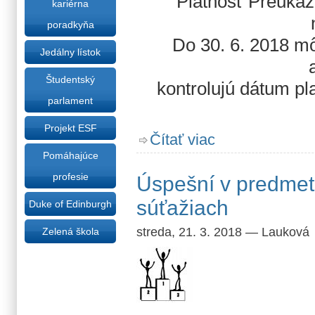
Platnosť Preukaz
kariérna
poradkyňa
Do 30. 6. 2018 mô
Jedálny lístok
Študentský
kontrolujú dátum pla
parlament
Projekt ESF
o ... pre maturantov ...
Čítať viac
Pomáhajúce
profesie
Úspešní v predmet
súťažiach
Duke of Edinburgh
streda, 21. 3. 2018
—
Lauková
Zelená škola