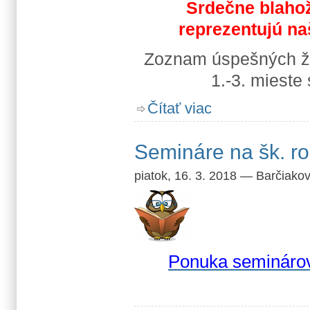
Srdečne blaho
reprezentujú n
Zoznam úspešných žia
1.-3. mieste
o Úspešní v predmetový
Čítať viac
Semináre na šk. r
piatok, 16. 3. 2018
—
Barčiako
Ponuka semináro