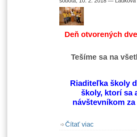
sobota, 10. 2. 2018
—
Lauková
Deň otvorených dver
Tešíme sa na všet
Riaditeľka školy
školy, ktorí sa
návštevníkom za 
o Deň otvorených dverí
Čítať viac