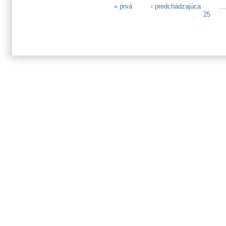
« prvá
‹ predchádzajúca
Stránky
25