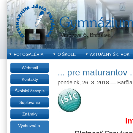
FOTOGALÉRIA
O ŠKOLE
AKTUÁLNY ŠK. ROK
Webmail
... pre maturantov .
Kontakty
pondelok, 26. 3. 2018
—
Barči
Školský časopis
Suplovanie
Známky
In
Výchovná a