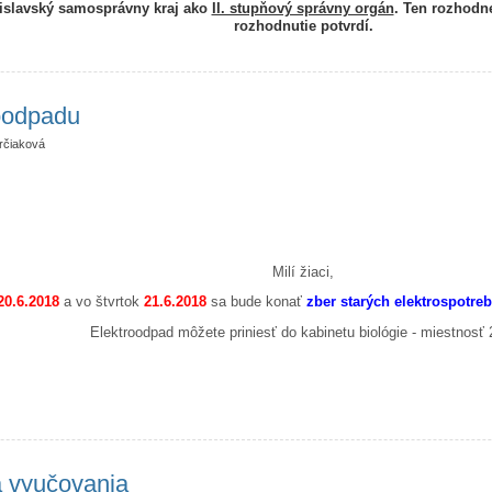
tislavský samosprávny kraj ako
II. stupňový správny orgán
. Ten rozhodne
rozhodnutie potvrdí.
edky prijímacieho konania
roodpadu
rčiaková
Milí žiaci,
20.6.2018
a vo štvrtok
21.6.2018
sa bude konať
zber starých elektrospotreb
Elektroodpad môžete priniesť do kabinetu biológie - miestnosť 
 elektroodpadu
a vyučovania