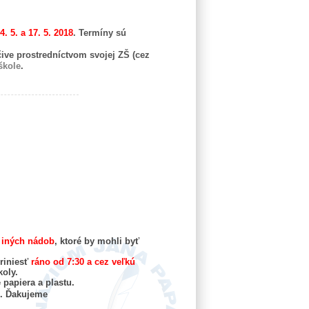
4
. 5. a 17. 5. 2018
. Termíny sú
ive prostredníctvom svojej ZŠ (cez
škole
.
a iných nádob
, ktoré by mohli byť
riniesť
ráno od 7:30 a cez veľkú
koly.
 papiera a plastu.
u. Ďakujeme