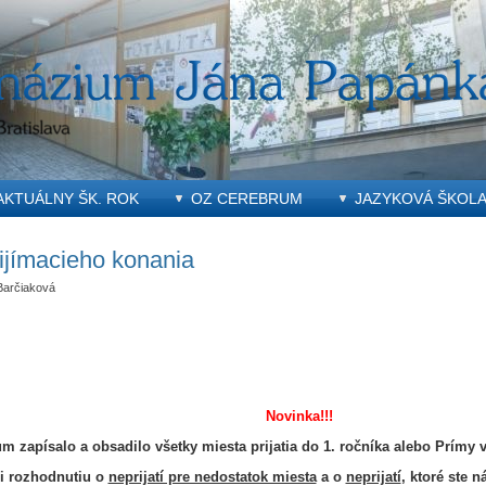
AKTUÁLNY ŠK. ROK
OZ CEREBRUM
JAZYKOVÁ ŠKOL
ijímacieho konania
Barčiaková
Novinka!!!
 zapísalo a obsadilo všetky miesta prijatia do 1. ročníka alebo Prímy 
i rozhodnutiu o
neprijatí pre nedostatok miesta
a o
neprijatí
, ktoré ste 