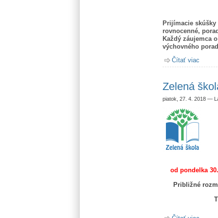
Prijímacie skúšky
rovnocenné, porad
Každý záujemca o
výchovného poradc
Čítať viac
o Prij
Zelená škol
piatok, 27. 4. 2018
—
L
od pondelka 30.
Približné rozm
T