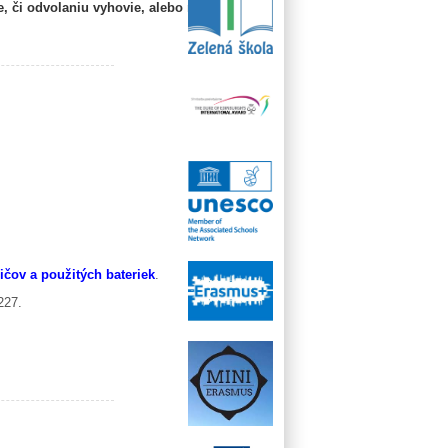
, či odvolaniu vyhovie, alebo naše
ičov a použitých bateriek
.
227.