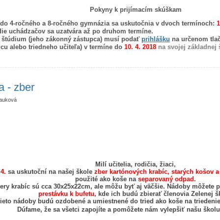
Pokyny k prijímacím skúškam
 do 4-ročného a 8-ročného gymnázia sa uskutočnia v dvoch termínoch:
1
ie uchádzačov sa uzatvára až po druhom termíne.
 štúdium (jeho zákonný zástupca) musí podať
prihlášku
na určenom tlač
u alebo triedneho učiteľa) v termíne do
10. 4. 2018
na svojej základnej 
ímacie skúšky 2018
a - zber
auková
Milí učitelia, rodičia, žiaci,
4.
sa uskutoční na našej škole
zber kartónových krabíc, starých košov 
použité ako koše na
separovaný odpad
.
ery krabíc sú cca 30x25x22cm, ale môžu byť aj väčšie. Nádoby môžete p
prestávku k bufetu
, kde ich budú zbierať členovia Zelenej š
ieto nádoby budú ozdobené a umiestnené do tried ako koše na triedenie
Dúfame, že sa všetci zapojíte a pomôžete nám vylepšiť našu škol