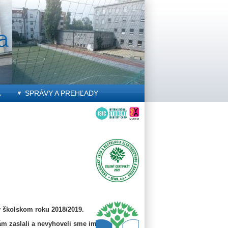
A
SPRÁVY A PREHĽADY
v školskom roku 2018/2019.
nám zaslali a nevyhoveli sme im,