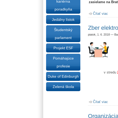
kariérna
zasielame na Bra
poradkyňa
Čítať viac
o Výsl
Jedálny lístok
Zber elekt
Študentský
piatok, 1. 6. 2018
—
Ba
parlament
Projekt ESF
Pomáhajúce
profesie
v stredu
Duke of Edinburgh
Zelená škola
Čítať viac
o Zber
Organizáci