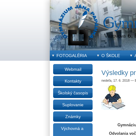
FOTOGALÉRIA
O ŠKOLE
Webmail
Výsledky pr
nedeľa, 17. 6. 2018
—
Kontakty
Školský časopis
Suplovanie
Známky
Gymnázium
Výchovná a
Odvolania voč