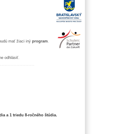
budú mať žiaci iný
program
.
ne odhlásiť.
a a 1 triedu 8-ročného štúdia.