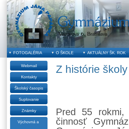
FOTOGALÉRIA
O ŠKOLE
AKTUÁLNY ŠK. ROK
Webmail
Z histórie školy
Kontakty
Školský časopis
Suplovanie
Pred 55 rokmi,
Známky
činnosť Gymnáz
Výchovná a