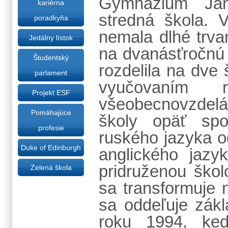
Gymnázium Ján
kariérna
stredná škola. V
poradkyňa
nemala dlhé trva
Jedálny lístok
na dvanásťročnú 
Študentský
rozdelila na dve
parlament
vyučovaním 
Projekt ESF
všeobecnovzdelá
Pomáhajúce
školy opäť spoj
profesie
ruského jazyka o
Duke of Edinburgh
anglického jazy
pridruženou šk
Zelená škola
sa transformuje
sa oddeľuje zák
roku 1994, ke