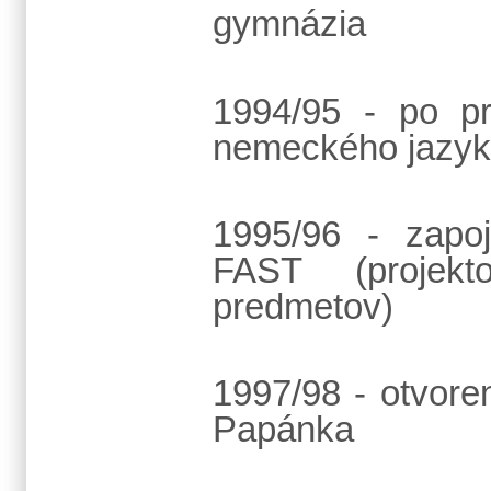
gymnázia
1994/95 - po p
nemeckého jazyk
1995/96 - zapo
FAST (projekt
predmetov)
1997/98 - otvore
Papánka