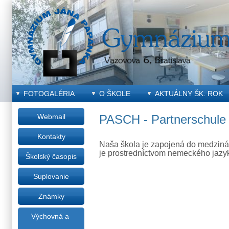
FOTOGALÉRIA
O ŠKOLE
AKTUÁLNY ŠK. ROK
Webmail
PASCH - Partnerschule
Kontakty
Naša škola je zapojená do medziná
je prostredníctvom nemeckého jazyk
Školský časopis
Suplovanie
Známky
Výchovná a