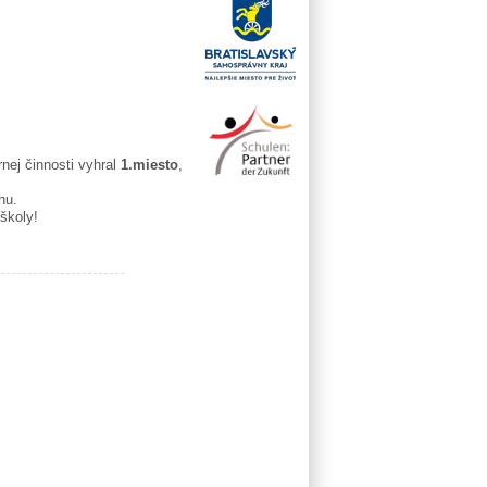
rnej činnosti vyhral
1.miesto
,
hu.
školy!