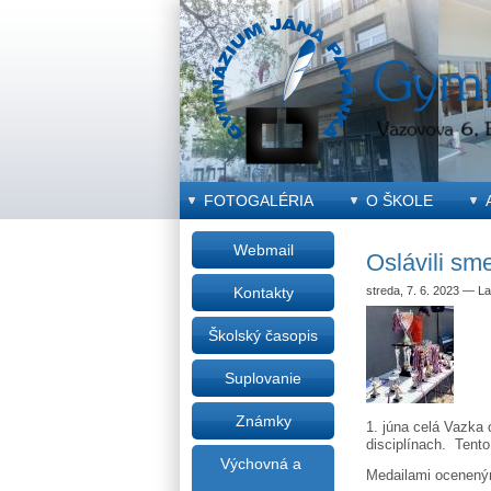
FOTOGALÉRIA
O ŠKOLE
Webmail
Oslávili sm
streda, 7. 6. 2023
—
La
Kontakty
Školský časopis
Suplovanie
Známky
1. júna celá Vazka
disciplínach. Tento 
Výchovná a
Medailami oceneným