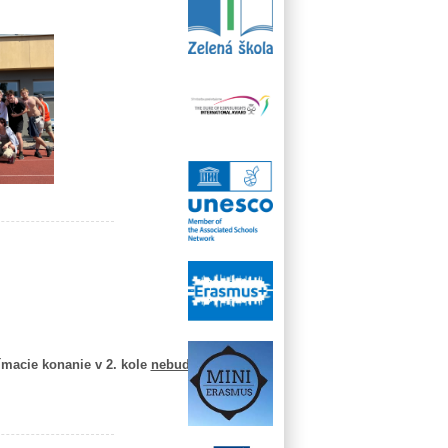
jímacie konanie v 2. kole
nebude
.