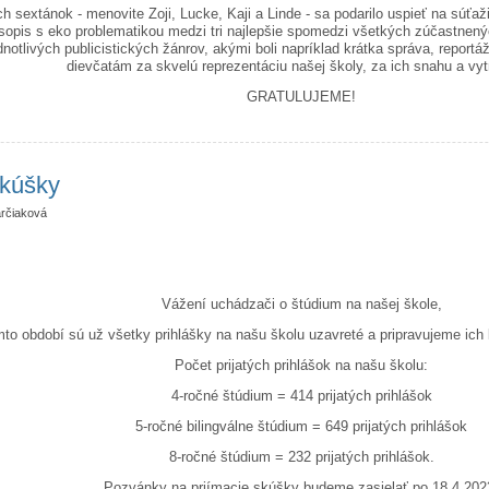
ych sextánok - menovite Zoji, Lucke, Kaji a Linde - sa podarilo uspieť na súť
asopis s eko problematikou medzi tri najlepšie spomedzi všetkých zúčastnených 
notlivých publicistických žánrov, akými boli napríklad krátka správa, reportá
dievčatám za skvelú reprezentáciu našej školy, za ich snahu a vyt
GRATULUJEME!
ý novinár 2023
skúšky
rčiaková
Vážení uchádzači o štúdium na našej škole,
mto období sú už všetky prihlášky na našu školu uzavreté a pripravujeme ich
Počet prijatých prihlášok na našu školu:
4-ročné štúdium = 414 prijatých prihlášok
5-ročné bilingválne štúdium = 649 prijatých prihlášok
8-ročné štúdium = 232 prijatých prihlášok.
Pozvánky na priímacie skúšky budeme zasielať po 18.4.202