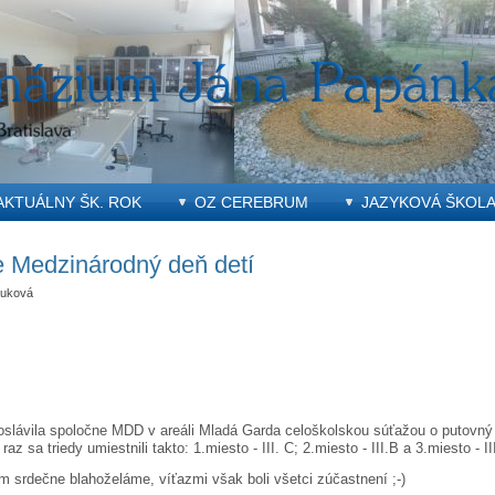
AKTUÁLNY ŠK. ROK
OZ CEREBRUM
JAZYKOVÁ ŠKOL
e Medzinárodný deň detí
uková
 oslávila spoločne MDD v areáli Mladá Garda celoškolskou súťažou o putovn
raz sa triedy umiestnili takto: 1.miesto - III. C; 2.miesto - III.B a 3.miesto - II
 srdečne blahoželáme, víťazmi však boli všetci zúčastnení ;-)