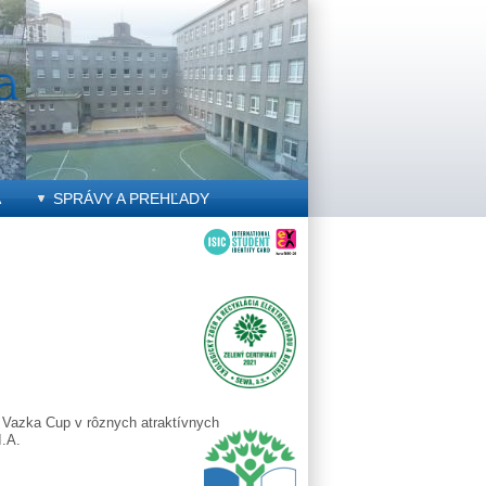
A
SPRÁVY A PREHĽADY
ý Vazka Cup v rôznych atraktívnych
I.A.