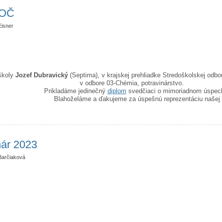
SOČ
Eisner
 školy
Jozef Dubravický
(Septima), v krajskej prehliadke Stredoškolskej odbo
v odbore 03-Chémia, potravinárstvo
.
Prikladáme jedinečný
diplom
svedčiaci o mimoriadnom úspec
Blahoželáme a ďakujeme za úspešnú reprezentáciu našej 
ročník SOČ
nár 2023
Barčiaková