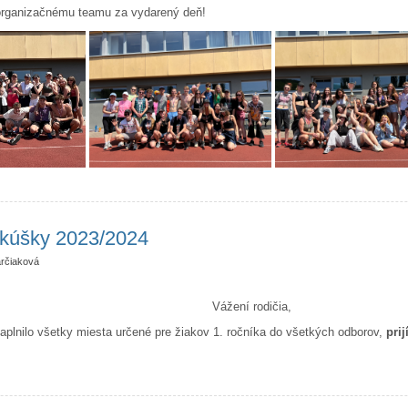
rganizačnému teamu za vydarený deň!
vili sme Medzinárodný deň detí
skúšky 2023/2024
rčiaková
Vážení rodičia,
plnilo všetky miesta určené pre žiakov 1. ročníka do všetkých odborov,
pri
ímacie skúšky 2023/2024