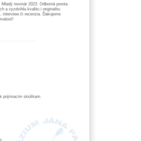
aži Mladý novinár 2023. Odborná porota
a vyzdvihla kvalitu i originalitu
ž, interview či recenzia. Ďakujeme
rvalosť!
 k prijímacím skúškam.
3.