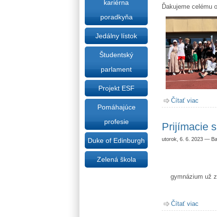
kariérna
Ďakujeme celému o
poradkyňa
Jedálny lístok
Študentský
parlament
Projekt ESF
Čítať viac
o Oslá
Pomáhajúce
profesie
Prijímacie 
utorok, 6. 6. 2023
—
Ba
Duke of Edinburgh
Zelená škola
gymnázium už za
Čítať viac
o Prij