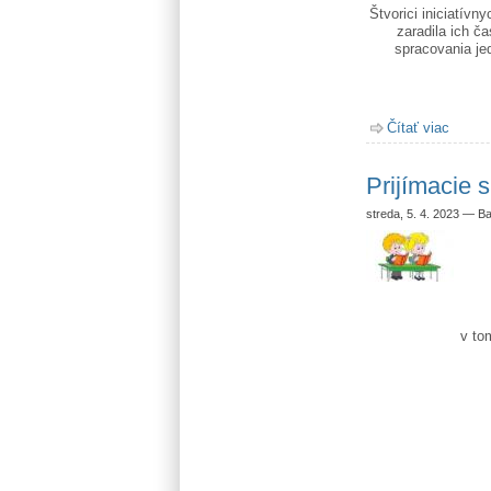
Štvorici iniciatívn
zaradila ich č
spracovania jed
Čítať viac
o Mlad
Prijímacie 
streda, 5. 4. 2023
—
Ba
v to