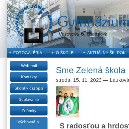
FOTOGALÉRIA
O ŠKOLE
AKTUÁLNY ŠK. ROK
Webmail
Sme Zelená škola
Kontakty
streda, 15. 11. 2023
—
Laukov
Školský časopis
Suplovanie
Známky
Výchovná a
S radosťou a hrdo