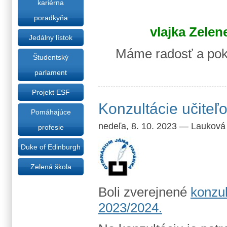
kariérna
poradkyňa
vlajka Zelen
Jedálny lístok
Máme radosť a pokr
Študentský
parlament
Projekt ESF
Konzultácie učiteľ
Pomáhajúce
nedeľa, 8. 10. 2023
—
Lauková
profesie
Duke of Edinburgh
Zelená škola
Boli zverejnené
konzul
2023/2024.