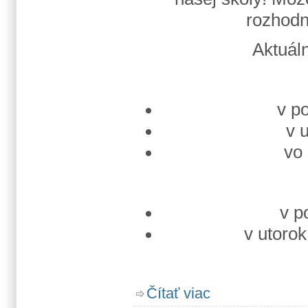
rozhodn
Aktuáln
v p
v 
vo 
v p
v utorok
o Jazyková škola
Čítať viac