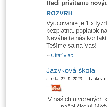
Radi privítame novýc
ROZVRH
Vyučovanie je 1 x týž
bezplatná, poplatok na
Neváhajte nás kontak
Tešíme sa na Vás!
o Voľné miesta v kurzoc
Čítať viac
Jazyková škola
streda, 27. 9. 2023
—
Lauková
V našich otvorených k
našej školy! Môž