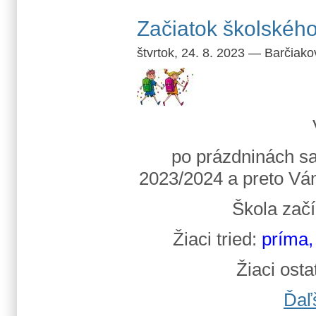
Začiatok školskéh
štvrtok, 24. 8. 2023
—
Barčiako
po prázdninách sa
2023/2024 a preto Vám
Škola zač
Žiaci tried:
príma, 
Žiaci osta
Ďaľ