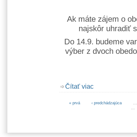
Ak máte zájem o obed
najskôr uhradiť s
Do 14.9. budeme var
výber z dvoch obedo
o Začiatok školského r
Čítať viac
« prvá
‹ predchádzajúca
…
Stránky
…