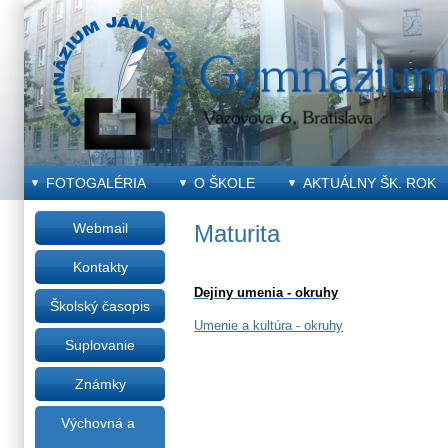
FOTOGALÉRIA
O ŠKOLE
AKTUÁLNY ŠK. ROK
Webmail
Maturita
Kontakty
Dejiny umenia - okruhy
Školský časopis
Umenie a kultúra - okruhy
Suplovanie
Známky
Výchovná a