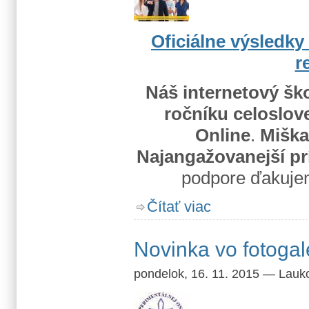
Oficiálne výsledky
r
Náš internetový šk
ročníku celoslov
Online
.
Miška
Najangažovanejší p
podpore ďakuje
o Ocenenie pre Vazka N
Čítať viac
Novinka vo fotogalé
pondelok, 16. 11. 2015
—
Lauk