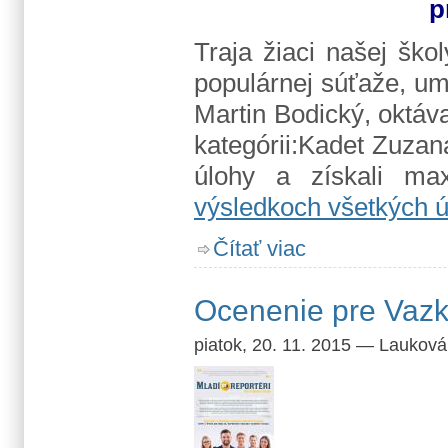
p
Traja žiaci našej ško
populárnej súťaže, umi
Martin Bodický, oktáva
kategórii:Kadet Zuzan
úlohy a získali ma
výsledkoch všetkých ú
o Najlepší v súťaži iBobo
Čítať viac
Ocenenie pre Vazk
piatok, 20. 11. 2015
—
Lauková