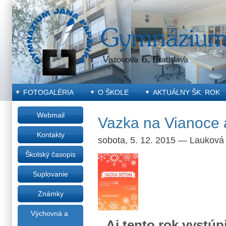
FOTOGALÉRIA
O ŠKOLE
AKTUÁLNY ŠK. ROK
Webmail
Vazka na Vianoce 
Kontakty
sobota, 5. 12. 2015
—
Lauková
Školský časopis
Suplovanie
Známky
Výchovná a
Aj tento rok vystúp