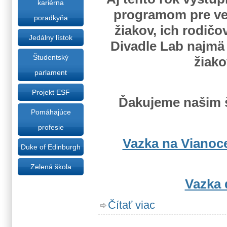
kariérna
programom pre ver
poradkyňa
žiakov, ich rodičov
Jedálny lístok
Divadle Lab najmä 
Študentský
žiako
parlament
Projekt ESF
Ďakujeme našim 
Pomáhajúce
profesie
Vazka na Vianoc
Duke of Edinburgh
Zelená škola
Vazka 
o Vazka na Vianoce a Va
Čítať viac