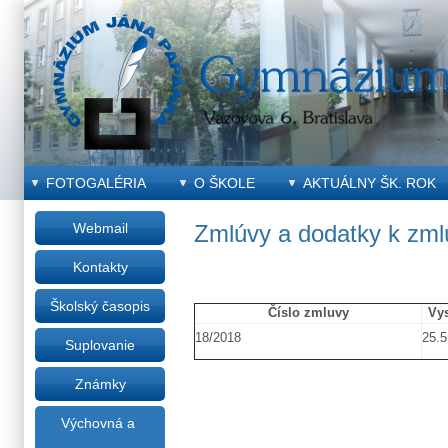
FOTOGALÉRIA
O ŠKOLE
AKTUÁLNY ŠK. ROK
Webmail
Zmlúvy a dodatky k zm
Kontakty
Školský časopis
Číslo zmluvy
Vy
18/2018
25.5
Suplovanie
Známky
Výchovná a