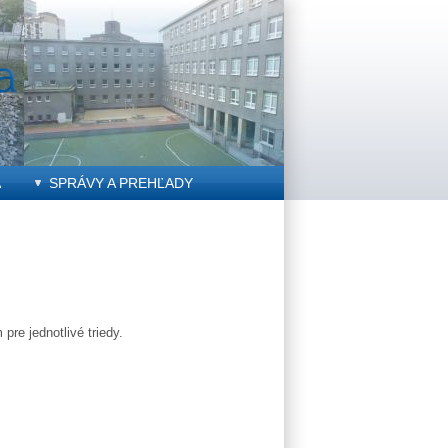
A
SPRÁVY A PREHĽADY
pre jednotlivé triedy.