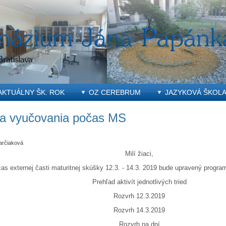
AKTUÁLNY ŠK. ROK
OZ CEREBRUM
JAZYKOVÁ ŠKOL
ia vyučovania počas MS
arčiaková
Milí žiaci,
as externej časti maturitnej skúšky 12.3. - 14.3. 2019 bude upravený program 
Prehľad aktivít jednotlivých tried
Rozvrh 12.3.2019
Rozvrh 14.3.2019
Rozvrh na dní