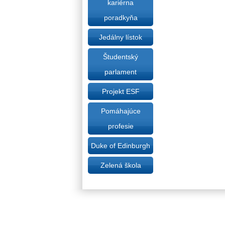
kariérna
poradkyňa
Jedálny lístok
Študentský
parlament
Projekt ESF
Pomáhajúce
profesie
Duke of Edinburgh
Zelená škola