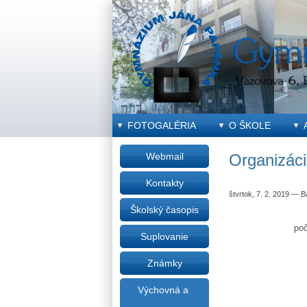
FOTOGALÉRIA
O ŠKOLE
Webmail
Organizác
Kontakty
štvrtok, 7. 2. 2019
—
B
Školský časopis
poč
Suplovanie
Známky
Výchovná a