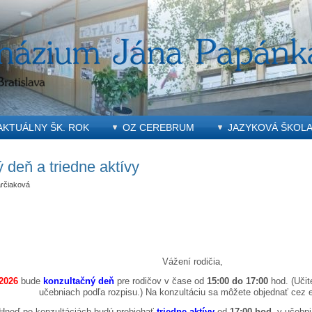
AKTUÁLNY ŠK. ROK
OZ CEREBRUM
JAZYKOVÁ ŠKOL
 deň a triedne aktívy
rčiaková
Vážení rodičia,
.2026
bude
konzultačný deň
pre rodičov v čase od
15:00 do 17:00
hod. (Učit
učebniach podľa rozpisu.) Na konzultáciu sa môžete objednať cez 
Hneď po konzultáciách budú prebiehať
triedne aktívy
od
17:00 hod.
v učebni