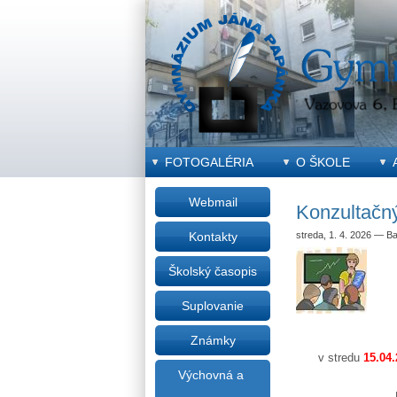
FOTOGALÉRIA
O ŠKOLE
Webmail
Konzultačný
streda, 1. 4. 2026
—
Ba
Kontakty
Školský časopis
Suplovanie
Známky
v stredu
15.04
Výchovná a