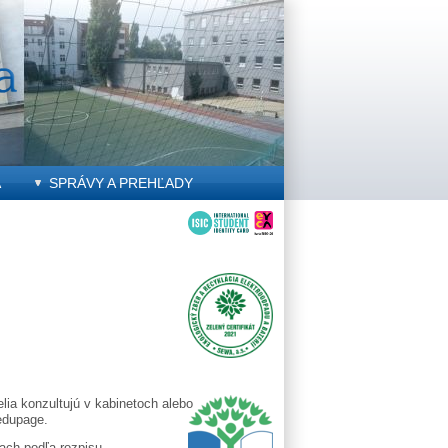
A
SPRÁVY A PREHĽADY
elia konzultujú v kabinetoch alebo
edupage.
ach podľa rozpisu.