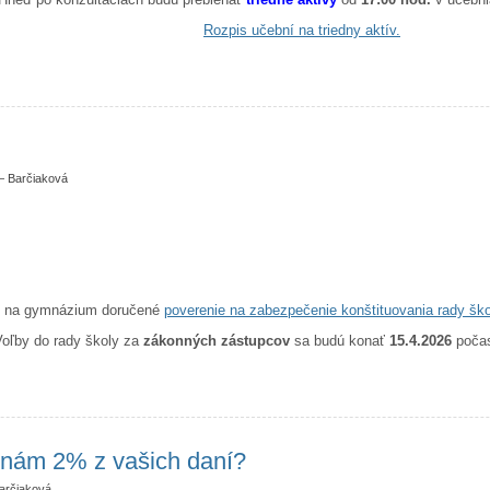
Rozpis učební na triedny aktív.
ultačný deň a triedne aktívy
—
Barčiaková
o na gymnázium doručené
poverenie na zabezpečenie konštituovania rady ško
oľby do rady školy za
zákonných zástupcov
sa budú konať
15.4.2026
počas
 školy
 nám 2% z vašich daní?
arčiaková