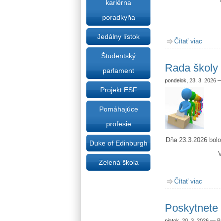
kariérna
poradkyňa
Jedálny lístok
Čítať viac
o Konz
Študentský
Rada školy
parlament
pondelok, 23. 3. 2026
Projekt ESF
Pomáhajúce
profesie
Dňa 23.3.2026 bol
Duke of Edinburgh
V
Zelená škola
Čítať viac
o Rada
Poskytnete
piatok, 20. 3. 2026
—
B