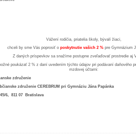
Vážení rodičia, priatelia školy, bývalí žiaci,
chceli by sme Vás poprosiť o
poskytnutie vašich 2 %
pre Gymnázium J
Z daných príspevkov sa snažíme postupne zveľaďovať prostredie aj V
možné poukázať 2 % z daní uvedením týchto údajov pri podávaní daňového pri
mzdovej účtarni:
anske združenie
bčianske združenie CEREBRUM pri Gymnáziu Jána Papánka
45/6, 811 07 Bratislava
kytnete nám 2% z vašich daní?