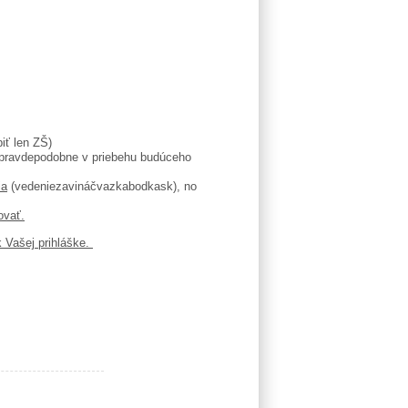
iť len ZŠ)
pravdepodobne v priebehu budúceho
ia
(vedeniezavináčvazkabodkask), no
ovať.
 Vašej prihláške.