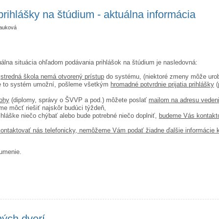
rihlášky na štúdium - aktuálna informácia
auková
uálna situácia ohľadom podávania prihlášok na štúdium je nasledovná:
e
stredná škola nemá otvorený prístup
do systému, (niektoré zmeny môže urob
že to systém umožní, pošleme všetkým
hromadné potvrdnie prijatia prihlášky
(
lohy
(diplomy, správy o ŠVVP a pod.) môžete poslať
mailom na adresu veden
e môcť riešiť najskôr budúci týždeň,
ihláške niečo chýbať alebo bude potrebné niečo doplniť,
budeme Vás kontakt
 kontaktovať nás telefonicky, nemôžeme Vám podať žiadne ďalšie informácie k
umenie.
vanie prihlášky na štúdium - aktuálna informácia
ých dverí