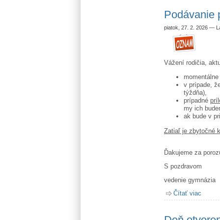
Podávanie p
piatok, 27. 2. 2026
—
L
Vážení rodičia, akt
momentáln
v prípade, 
týždňa),
prípadné
prí
my ich budem
ak bude v pr
Zatiaľ je zbytočné
Ďakujeme za poroz
S pozdravom
vedenie gymnázia
Čítať viac
o Podá
Deň otvoren