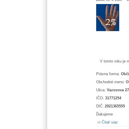
V tomto roku je 
Právna forma:
Obči
Obchodné meno:
O
Ulica:
Vazovova 27
IČO:
31771254
DIČ:
2021365555
Ďakujeme
Čítať viac
o Pos